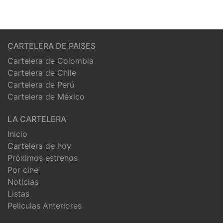
CARTELERA DE PAISES
Cartelera de Colombia
Cartelera de Chile
Cartelera de Perú
Cartelera de México
LA CARTELERA
Inicio
Cartelera de hoy
Próximos estrenos
Por cine
Noticias
Listas
Peliculas Anteriores