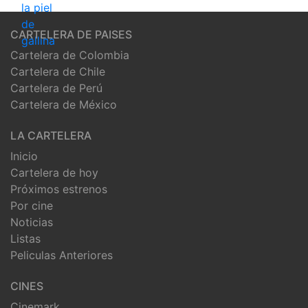
CARTELERA DE PAISES
Cartelera de Colombia
Cartelera de Chile
Cartelera de Perú
Cartelera de México
LA CARTELERA
Inicio
Cartelera de hoy
Próximos estrenos
Por cine
Noticias
Listas
Peliculas Anteriores
CINES
Cinemark