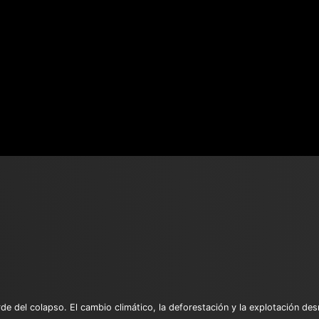
de del colapso. El cambio climático, la deforestación y la explotación des