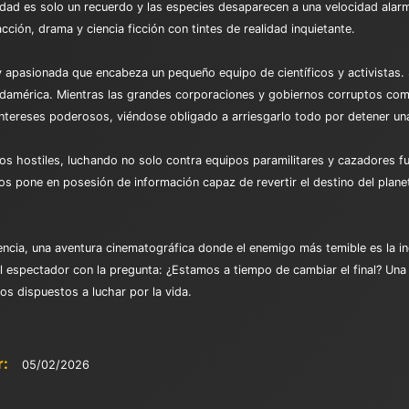
sidad es solo un recuerdo y las especies desaparecen a una velocidad alar
acción, drama y ciencia ficción con tintes de realidad inquietante.
 y apasionada que encabeza un pequeño equipo de científicos y activistas. S
udamérica. Mientras las grandes corporaciones y gobiernos corruptos comp
intereses poderosos, viéndose obligado a arriesgarlo todo por detener una
os hostiles, luchando no solo contra equipos paramilitares y cazadores fu
 pone en posesión de información capaz de revertir el destino del planeta,
iencia, una aventura cinematográfica donde el enemigo más temible es la in
 espectador con la pregunta: ¿Estamos a tiempo de cambiar el final? Una h
os dispuestos a luchar por la vida.
r:
05/02/2026