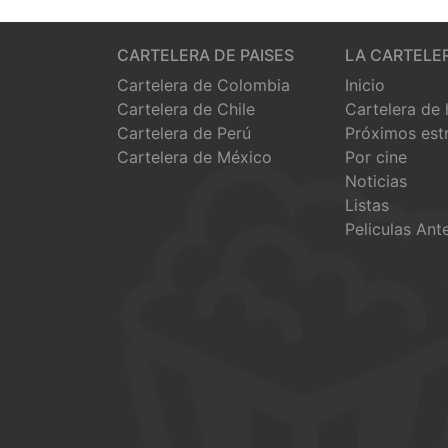
CARTELERA DE PAISES
LA CARTELE
Cartelera de Colombia
Inicio
Cartelera de Chile
Cartelera de
Cartelera de Perú
Próximos est
Cartelera de México
Por cine
Noticias
Listas
Peliculas Ant