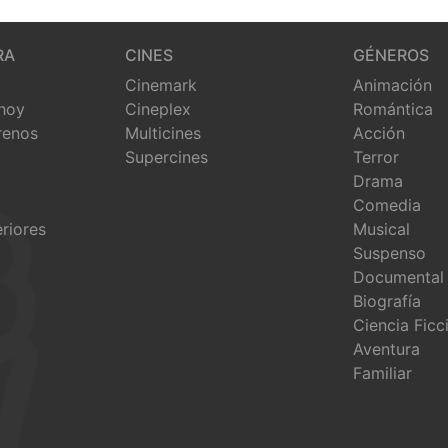
RA
CINES
GÉNEROS
Cinemark
Animación
 hoy
Cineplex
Romántica
renos
Multicines
Acción
Supercines
Terror
Drama
Comedia
eriores
Musical
Suspenso
Documental
Biografía
Ciencia Ficc
Aventura
Familiar