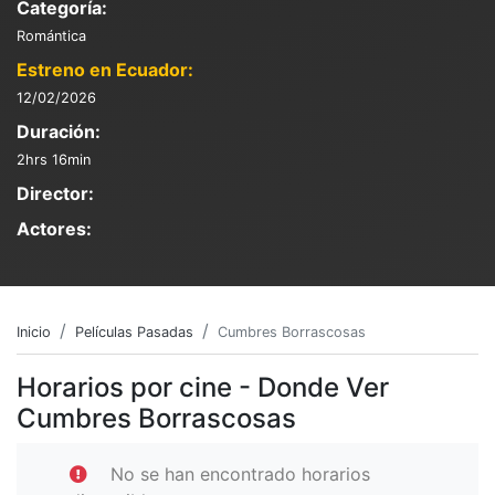
Categoría:
Romántica
Estreno en Ecuador:
12/02/2026
Duración:
2hrs 16min
Director:
Actores:
Inicio
Películas Pasadas
Cumbres Borrascosas
Horarios por cine - Donde Ver
Cumbres Borrascosas
No se han encontrado horarios