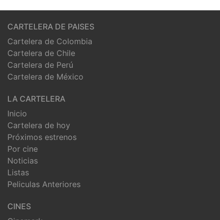
CARTELERA DE PAISES
Cartelera de Colombia
Cartelera de Chile
Cartelera de Perú
Cartelera de México
LA CARTELERA
Inicio
Cartelera de hoy
Próximos estrenos
Por cine
Noticias
Listas
Peliculas Anteriores
CINES