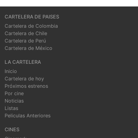
CARTELERA DE PAISES
Cartelera de Colombia
Cartelera de Chile
Cartelera de Perú
Cartelera de México
LA CARTELERA
Inicio
Cartelera de hoy
Próximos estrenos
Por cine
Noticias
Listas
Peliculas Anteriores
CINES