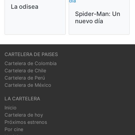
La odisea
Spider-Man: Un
nuevo día
CARTELERA DE PAISES
Cartelera de Colombia
Cartelera de Chile
Cartelera de Perú
Cartelera de México
LA CARTELERA
Inicio
Cartelera de hoy
Próximos estrenos
Por cine