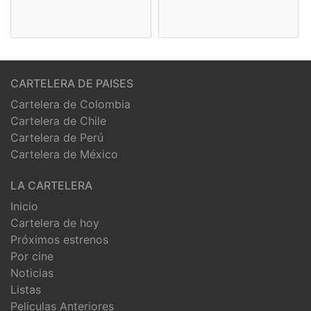
CARTELERA DE PAISES
Cartelera de Colombia
Cartelera de Chile
Cartelera de Perú
Cartelera de México
LA CARTELERA
Inicio
Cartelera de hoy
Próximos estrenos
Por cine
Noticias
Listas
Peliculas Anteriores