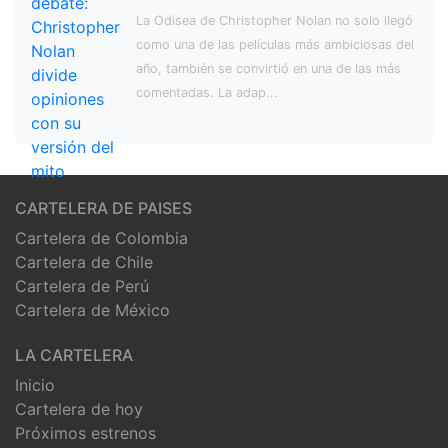
La Odisea de Christopher Nolan no solo llegó
como una de las películas más ambiciosas del
año, también se convirtió en una de las más
comentadas. La adap...
CARTELERA DE PAISES
Cartelera de Colombia
Cartelera de Chile
Cartelera de Perú
Cartelera de México
LA CARTELERA
Inicio
Cartelera de hoy
Próximos estrenos