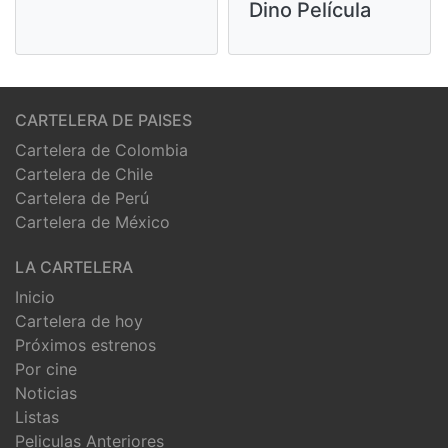
Dino Película
CARTELERA DE PAISES
Cartelera de Colombia
Cartelera de Chile
Cartelera de Perú
Cartelera de México
LA CARTELERA
Inicio
Cartelera de hoy
Próximos estrenos
Por cine
Noticias
Listas
Peliculas Anteriores