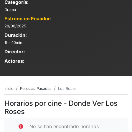
Categoría:
Drama
Estreno en Ecuador:
28/08/2025
Duración:
1hr 40min
Director:
Actores:
Inicio
Películas Pasadas
Los Roses
Horarios por cine - Donde Ver Los
Roses
No se han encontrado horarios