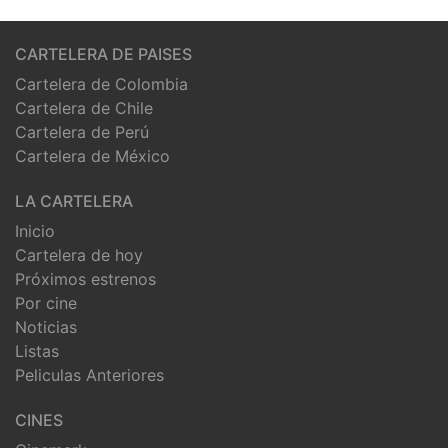
CARTELERA DE PAISES
Cartelera de Colombia
Cartelera de Chile
Cartelera de Perú
Cartelera de México
LA CARTELERA
Inicio
Cartelera de hoy
Próximos estrenos
Por cine
Noticias
Listas
Peliculas Anteriores
CINES