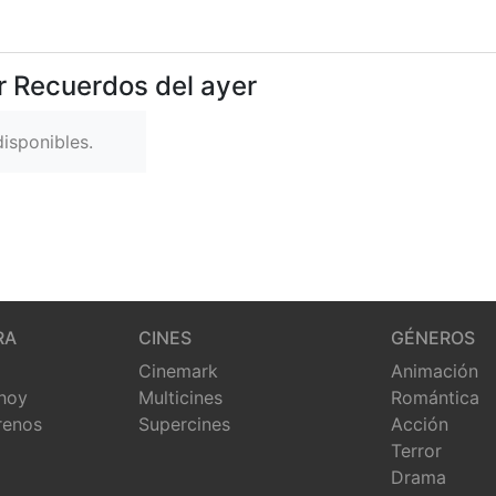
r Recuerdos del ayer
isponibles.
RA
CINES
GÉNEROS
Cinemark
Animación
 hoy
Multicines
Romántica
renos
Supercines
Acción
Terror
Drama