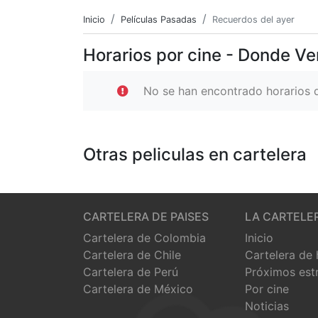
Inicio
Películas Pasadas
Recuerdos del ayer
Horarios por cine - Donde Ve
No se han encontrado horarios d
Otras peliculas en cartelera
CARTELERA DE PAISES
LA CARTELE
Cartelera de Colombia
Inicio
Cartelera de Chile
Cartelera de
Cartelera de Perú
Próximos est
Cartelera de México
Por cine
Noticias