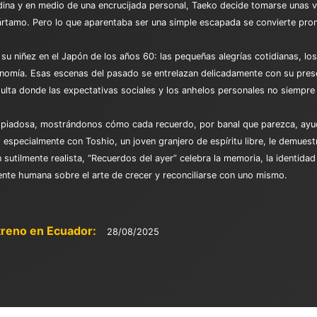
tadina y en medio de una encrucijada personal, Taeko decide tomarse unas 
tamo. Pero lo que aparentaba ser una simple escapada se convierte pron
 su niñez en el Japón de los años 60: las pequeñas alegrías cotidianas, l
utonomía. Esas escenas del pasado se entrelazan delicadamente con su pre
dulta donde las expectativas sociales y los anhelos personales no siempre
colía piadosa, mostrándonos cómo cada recuerdo, por banal que parezca, ay
, especialmente con Toshio, un joven granjero de espíritu libre, le demues
sutilmente realista, “Recuerdos del ayer” celebra la memoria, la identidad 
ente humana sobre el arte de crecer y reconciliarse con uno mismo.
treno en Ecuador:
28/08/2025