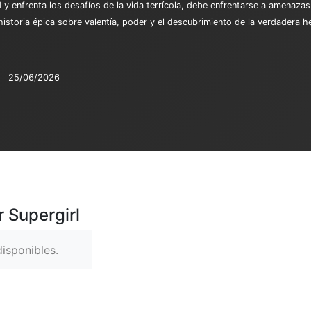
 y enfrenta los desafíos de la vida terrícola, debe enfrentarse a amena
historia épica sobre valentía, poder y el descubrimiento de la verdadera 
25/06/2026
r Supergirl
isponibles.