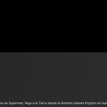
ima de Superman, llega a la Tierra desde el distante planeta Krypton en bu