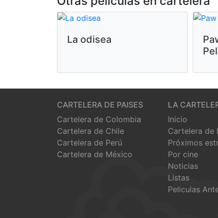
Otras peliculas en cartelera
La odisea
Paw
Pel
CARTELERA DE PAISES
LA CARTELE
Cartelera de Colombia
Inicio
Cartelera de Chile
Cartelera de
Cartelera de Perú
Próximos est
Cartelera de México
Por cine
Noticias
Listas
Peliculas Ant