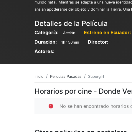
mundo natal. Mientras se adapta a una nueva identidad
ansían apoderarse del objeto y dominar la Tierra. Una 
Detalles de la Película
Categoría:
Estreno en Ecuador:
Acción
Duración:
Director:
1hr 50min
Actores:
Inicio
Películas Pasadas
Supergirl
Horarios por cine - Donde Ve
No se han encontrado horarios d