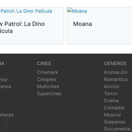
 Patrol: La Dino
Moana
ícula
RA
CINES
GÉNEROS
Cinemark
Animación
 hoy
Cineplex
Romántica
renos
Multicines
Acción
Supercines
Terror
Drama
Comedia
eriores
Musical
Suspenso
Documental