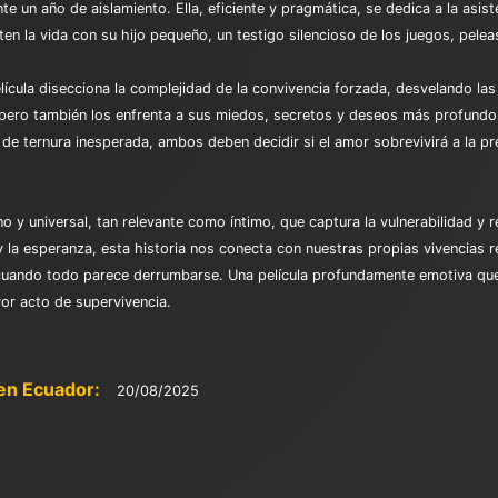
un año de aislamiento. Ella, eficiente y pragmática, se dedica a la asisten
la vida con su hijo pequeño, un testigo silencioso de los juegos, peleas
elícula disecciona la complejidad de la convivencia forzada, desvelando la
to, pero también los enfrenta a sus miedos, secretos y deseos más profundo
e ternura inesperada, ambos deben decidir si el amor sobrevivirá a la pre
y universal, tan relevante como íntimo, que captura la vulnerabilidad y re
 y la esperanza, esta historia nos conecta con nuestras propias vivencias re
 cuando todo parece derrumbarse. Una película profundamente emotiva que 
or acto de supervivencia.
en Ecuador:
20/08/2025