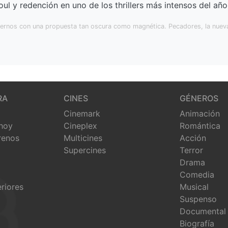
oul y redención en uno de los thrillers más intensos del año
ndernos con una propuesta tan oscura como magnética. Pecadores, la nueva 
RA
CINES
GÉNEROS
Cinemark
Animación
 hoy
Cineplex
Romántica
renos
Multicines
Acción
Supercines
Terror
Drama
Comedia
eriores
Musical
Suspenso
Documental
Biografía