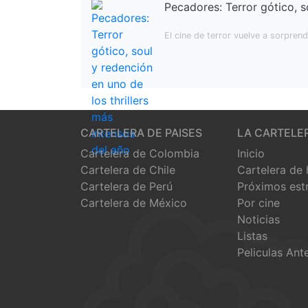
Pecadores: Terror gótico, s
El cine de terror vuelve a sorpre
CARTELERA DE PAISES
LA CARTELE
Cartelera de Colombia
Inicio
Cartelera de Chile
Cartelera de
Cartelera de Perú
Próximos est
Cartelera de México
Por cine
Noticias
Listas
Peliculas Ant