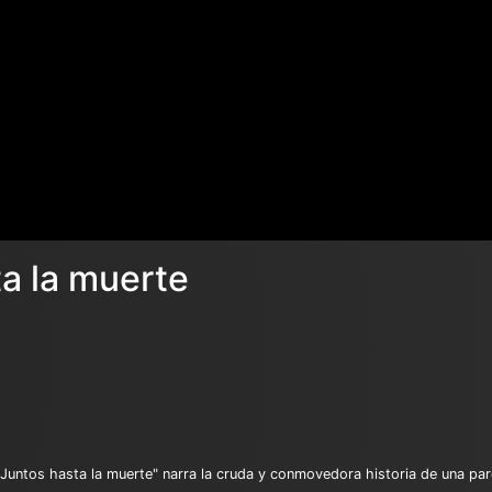
a la muerte
untos hasta la muerte" narra la cruda y conmovedora historia de una par