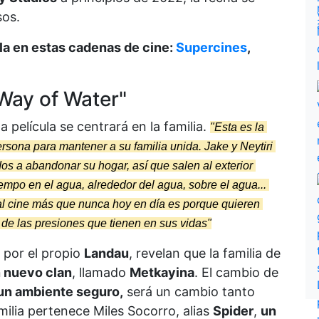
sos.
la en estas cadenas de cine:
Supercines
,
Way of Water"
 la película se centrará en la familia.
"Esta es la 
ersona para mantener a su familia unida. Jake y Neytiri 
dos a abandonar su hogar, así que salen al exterior 
mpo en el agua, alrededor del agua, sobre el agua... 
 al cine más que nunca hoy en día es porque quieren 
de las presiones que tienen en sus vidas"
 por el propio
Landau
, revelan que la familia de
 nuevo clan
, llamado
Metkayina
. El cambio de
 un ambiente seguro,
será un cambio tanto
milia pertenece Miles Socorro, alias
Spider
,
un