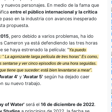
 y nuevos personajes. En medio de la fama que
áfica
entre el público internacional y la crítica
re paso en la industria con avances inesperado
esta propuesta.
2015
, pero debido a varios problemas, ha ido
es Cameron ya está defendiendo las tres horas
e se haya estrenado la película: "
Ya puedo 
: " La agonizante larga película de tres horas" Es como, 
 sentarse y ver cinco episodios de una hora seguidas. 
que tiene que suceder: está bien levantarse a mear".
Avatar 4'
y
'Avatar 5'
según ha dejado caer
n su nuevo trabajo.
ay of Water'
será el
16 de diciembre de 2022
.
y Studios
a principios de 2022, la fecha se