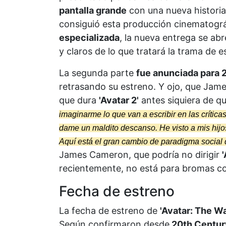
pantalla grande
con una nueva historia
consiguió esta producción cinematogr
especializada
, la nueva entrega se ab
y claros de lo que tratará la trama de 
La segunda parte
fue anunciada para 
retrasando su estreno. Y ojo, que Jam
que dura
'Avatar 2'
antes siquiera de qu
imaginarme lo que van a escribir en las críticas
dame un maldito descanso. He visto a mis hijos
Aquí está el gran cambio de paradigma social 
James Cameron, que podría no dirigir
'
recientemente, no está para bromas co
Fecha de estreno
La fecha de estreno de
'Avatar: The W
Según confirmaron desde
20th Centur