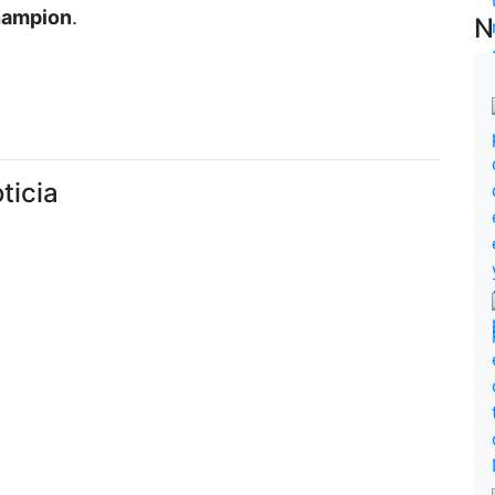
hampion
.
N
ticia