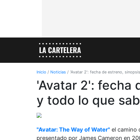
Inicio
/
Noticias
/
'Avatar 2': fecha de estreno, sinops
'Avatar 2': fecha
y todo lo que s
"Avatar: The Way of Water"
el camino d
presentado por James Cameron en 200