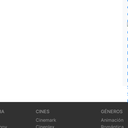
RA
CINES
GÉNEROS
Cinemark
Animación
 hoy
Cineplex
Romántica