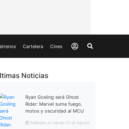
strenos
Cartelera
Cines
ltimas Noticias
Ryan Gosling será Ghost
Rider: Marvel suma fuego,
motos y oscuridad al MCU
Publicado el Viernes 07 de Agosto