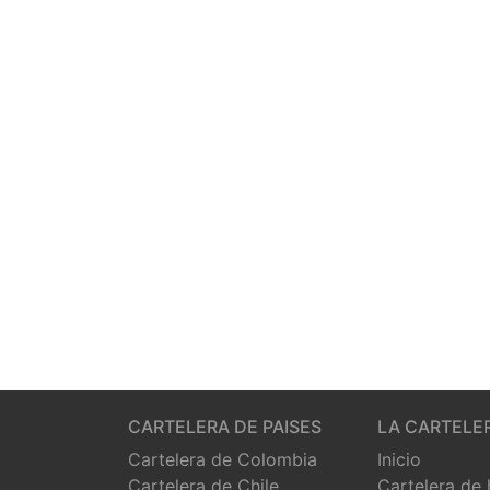
CARTELERA DE PAISES
LA CARTELE
Cartelera de Colombia
Inicio
Cartelera de Chile
Cartelera de